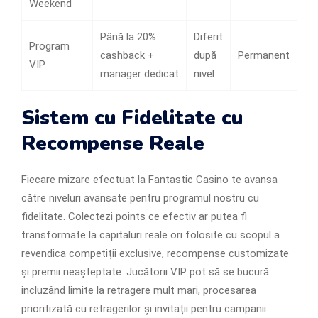
Weekend
Până la 20%
Diferit
Program
cashback +
după
Permanent
VIP
manager dedicat
nivel
Sistem cu Fidelitate cu
Recompense Reale
Fiecare mizare efectuat la Fantastic Casino te avansa
către niveluri avansate pentru programul nostru cu
fidelitate. Colectezi points ce efectiv ar putea fi
transformate la capitaluri reale ori folosite cu scopul a
revendica competiții exclusive, recompense customizate
și premii neașteptate. Jucătorii VIP pot să se bucură
incluzând limite la retragere mult mari, procesarea
prioritizată cu retragerilor și invitații pentru campanii