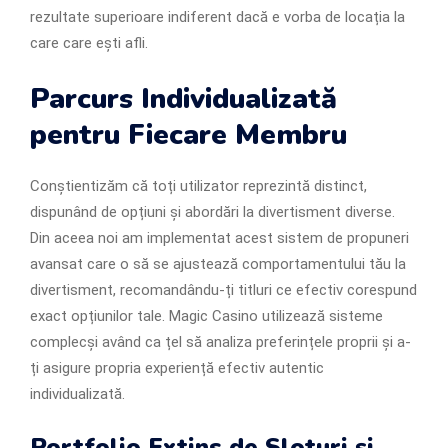
rezultate superioare indiferent dacă e vorba de locația la
care care ești afli.
Parcurs Individualizată
pentru Fiecare Membru
Conștientizăm că toți utilizator reprezintă distinct,
dispunând de opțiuni și abordări la divertisment diverse.
Din aceea noi am implementat acest sistem de propuneri
avansat care o să se ajustează comportamentului tău la
divertisment, recomandându-ți titluri ce efectiv corespund
exact opțiunilor tale. Magic Casino utilizează sisteme
complecși având ca țel să analiza preferințele proprii și a-
ți asigure propria experiență efectiv autentic
individualizată.
Portfolio Extins de Sloturi și