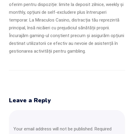
oferim pentru dispoziție: limite la deposit zilnice, weekly și
monthly, opțiuni de self-excludere plus întreruperi
temporar. La Miraculos Casino, distracția tău reprezintă
principal, însă nicăieri cu prejudiciul sănătății proprii.
Încurajăm gaming-ul conștient precum și asigurăm opțiuni
destinat utilizatorii ce efectiv au nevoie de asistență în
gestionarea activității pentru gambling.
Leave a Reply
Your email address will not be published.
Required