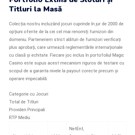
Titluri la Masă
Colecția nostru incluzând jocuri cuprinde în jur de 2000 de
opțiuni oferite de la cei cel mai renomiți furnizori din
domeniu. Parteneriem strict alături de furnizori verificați
plus aprobați, care urmează reglementările internaționale
cu clasă și echitate. Fiecare joc inclus în portofoliul Magic
Casino este supus acest mecanism riguros de testare cu
scopul de a garanta nivele la payout corecte precum și
operare impecabilă.
Categorie cu Jocuri
Total de Titluri
Provideri Principali
RTP Mediu
NetEnt,