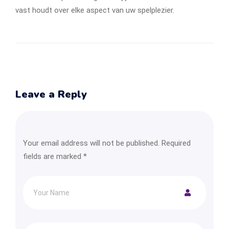
vast houdt over elke aspect van uw spelplezier.
Leave a Reply
Your email address will not be published.
Required
fields are marked
*