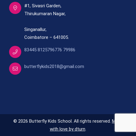
#1, Sivasri Garden,
Thirukumaran Nagar,
Singanallur,
Coimbatore – 641005.
83445 81257
96776 79986
butterflykids2018@gmail.com
© 2026 Butterfly Kids School. All rights reserved.
Made
with love by dturn
.