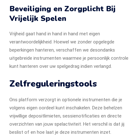
Beveiliging en Zorgplicht Bij
Vrijelijk Spelen
Vrijheid gaat hand in hand in hand met eigen
verantwoordelijkheid. Hoewel we zonder opgelegde
beperkingen hanteren, verschaffen we desondanks
uitgebreide instrumenten waarmee je persoonlijk controle
kunt hanteren over uw spelgedrag indien verlangd.
Zelfreguleringstools
Ons platform verzorgt in optionele instrumenten die je
volgens eigen oordeel kunt inschakelen. Deze behelzen
vrijwillige depositlimieten, sessienotificaties en directe
overzichten van jouw spelactiviteit. Het verschil is dat jij
beslist of en hoe laat je deze instrumenten inzet.