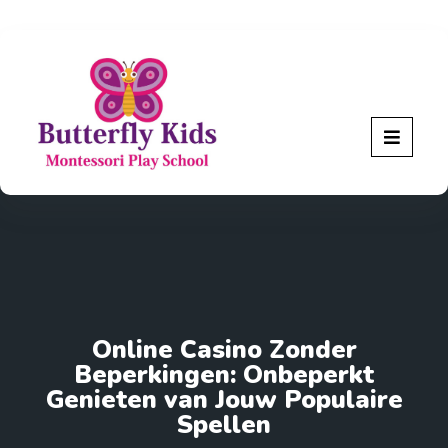
Online Casino Zonder
Beperkingen: Onbeperkt
Genieten van Jouw Populaire
Spellen