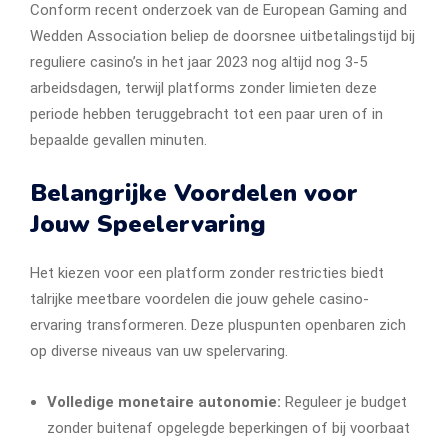
Conform recent onderzoek van de European Gaming and
Wedden Association beliep de doorsnee uitbetalingstijd bij
reguliere casino’s in het jaar 2023 nog altijd nog 3-5
arbeidsdagen, terwijl platforms zonder limieten deze
periode hebben teruggebracht tot een paar uren of in
bepaalde gevallen minuten.
Belangrijke Voordelen voor
Jouw Speelervaring
Het kiezen voor een platform zonder restricties biedt
talrijke meetbare voordelen die jouw gehele casino-
ervaring transformeren. Deze pluspunten openbaren zich
op diverse niveaus van uw spelervaring.
Volledige monetaire autonomie:
Reguleer je budget
zonder buitenaf opgelegde beperkingen of bij voorbaat