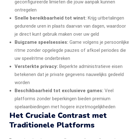
geconfigureerde limieten die jouw aanpak kunnen
ontregelen
Snelle bereikbaarheid tot winst:
Krijg uitbetalingen
gedurende uren in plaats daarvan van dagen, waardoor
je direct kunt gebruik maken over uw geld
Buigzame speelsessies:
Game volgens je persoonlijke
ritme zonder opgelegde pauzes of afkoel periodes die
uw speelritme onderbreken
Versterkte privacy:
Beperkte administratieve eisen
betekenen dat je private gegevens nauwelijks gedeeld
worden
Beschikbaarheid tot exclusieve games:
Veel
platforms zonder beperkingen bieden premium
spelaanbiedingen met hogere inzetmogelijkheden
Het Cruciale Contrast met
Traditionele Platforms