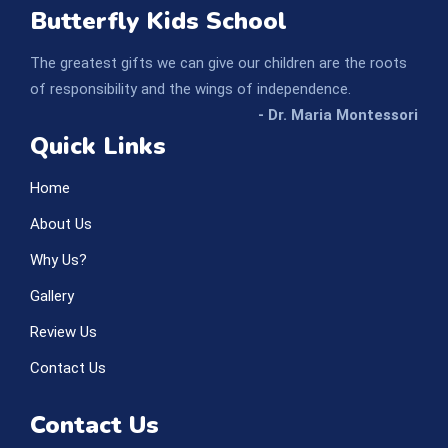
Butterfly Kids School
The greatest gifts we can give our children are the roots
of responsibility and the wings of independence.
- Dr. Maria Montessori
Quick Links
Home
About Us
Why Us?
Gallery
Review Us
Contact Us
Contact Us