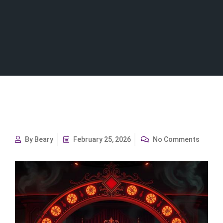
By Beary
February 25, 2026
No Comments