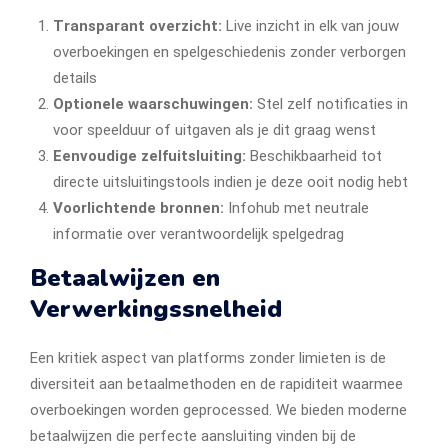
Transparant overzicht:
Live inzicht in elk van jouw
overboekingen en spelgeschiedenis zonder verborgen
details
Optionele waarschuwingen:
Stel zelf notificaties in
voor speelduur of uitgaven als je dit graag wenst
Eenvoudige zelfuitsluiting:
Beschikbaarheid tot
directe uitsluitingstools indien je deze ooit nodig hebt
Voorlichtende bronnen:
Infohub met neutrale
informatie over verantwoordelijk spelgedrag
Betaalwijzen en
Verwerkingssnelheid
Een kritiek aspect van platforms zonder limieten is de
diversiteit aan betaalmethoden en de rapiditeit waarmee
overboekingen worden geprocessed. We bieden moderne
betaalwijzen die perfecte aansluiting vinden bij de