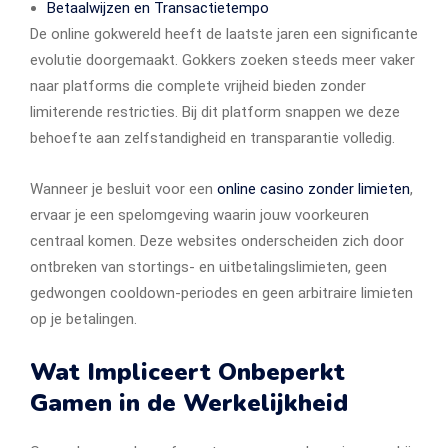
Betaalwijzen en Transactietempo
De online gokwereld heeft de laatste jaren een significante
evolutie doorgemaakt. Gokkers zoeken steeds meer vaker
naar platforms die complete vrijheid bieden zonder
limiterende restricties. Bij dit platform snappen we deze
behoefte aan zelfstandigheid en transparantie volledig.
Wanneer je besluit voor een
online casino zonder limieten
,
ervaar je een spelomgeving waarin jouw voorkeuren
centraal komen. Deze websites onderscheiden zich door
ontbreken van stortings- en uitbetalingslimieten, geen
gedwongen cooldown-periodes en geen arbitraire limieten
op je betalingen.
Wat Impliceert Onbeperkt
Gamen in de Werkelijkheid