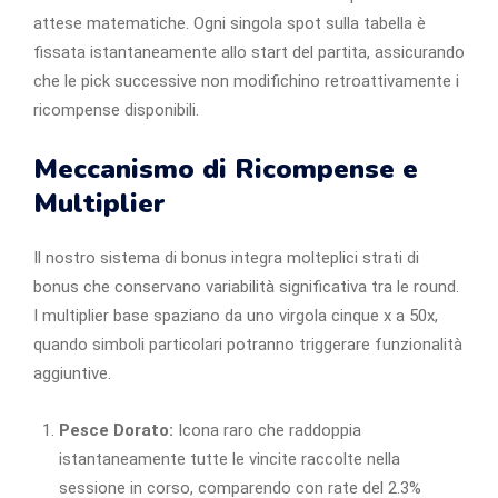
attese matematiche. Ogni singola spot sulla tabella è
fissata istantaneamente allo start del partita, assicurando
che le pick successive non modifichino retroattivamente i
ricompense disponibili.
Meccanismo di Ricompense e
Multiplier
Il nostro sistema di bonus integra molteplici strati di
bonus che conservano variabilità significativa tra le round.
I multiplier base spaziano da uno virgola cinque x a 50x,
quando simboli particolari potranno triggerare funzionalità
aggiuntive.
Pesce Dorato:
Icona raro che raddoppia
istantaneamente tutte le vincite raccolte nella
sessione in corso, comparendo con rate del 2.3%