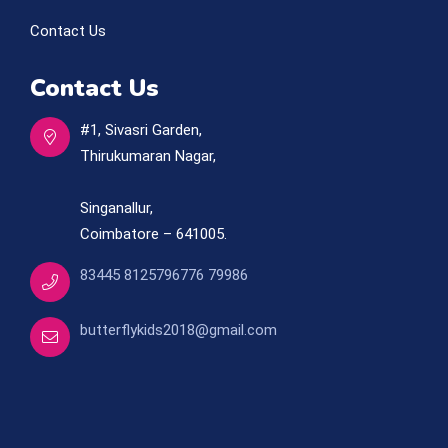
Contact Us
Contact Us
#1, Sivasri Garden,
Thirukumaran Nagar,
Singanallur,
Coimbatore – 641005.
83445 81257
96776 79986
butterflykids2018@gmail.com