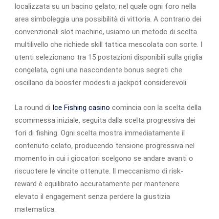
localizzata su un bacino gelato, nel quale ogni foro nella
area simboleggia una possibilità di vittoria. A contrario dei
convenzionali slot machine, usiamo un metodo di scelta
multilivello che richiede skill tattica mescolata con sorte. I
utenti selezionano tra 15 postazioni disponibili sulla griglia
congelata, ogni una nascondente bonus segreti che
oscillano da booster modesti a jackpot considerevoli.
La round di
Ice Fishing casino
comincia con la scelta della
scommessa iniziale, seguita dalla scelta progressiva dei
fori di fishing. Ogni scelta mostra immediatamente il
contenuto celato, producendo tensione progressiva nel
momento in cui i giocatori scelgono se andare avanti o
riscuotere le vincite ottenute. Il meccanismo di risk-
reward è equilibrato accuratamente per mantenere
elevato il engagement senza perdere la giustizia
matematica.