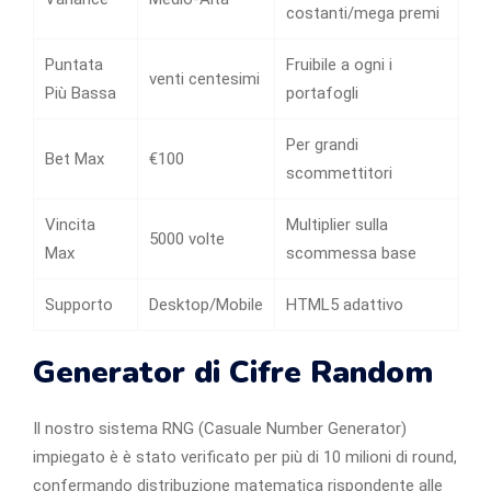
costanti/mega premi
Puntata
Fruibile a ogni i
venti centesimi
Più Bassa
portafogli
Per grandi
Bet Max
€100
scommettitori
Vincita
Multiplier sulla
5000 volte
Max
scommessa base
Supporto
Desktop/Mobile
HTML5 adattivo
Generator di Cifre Random
Il nostro sistema RNG (Casuale Number Generator)
impiegato è è stato verificato per più di 10 milioni di round,
confermando distribuzione matematica rispondente alle