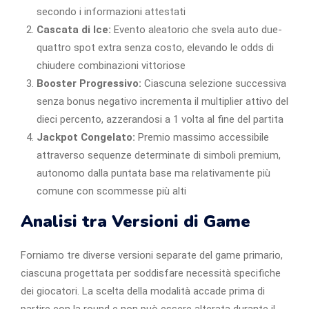
secondo i informazioni attestati
Cascata di Ice:
Evento aleatorio che svela auto due-
quattro spot extra senza costo, elevando le odds di
chiudere combinazioni vittoriose
Booster Progressivo:
Ciascuna selezione successiva
senza bonus negativo incrementa il multiplier attivo del
dieci percento, azzerandosi a 1 volta al fine del partita
Jackpot Congelato:
Premio massimo accessibile
attraverso sequenze determinate di simboli premium,
autonomo dalla puntata base ma relativamente più
comune con scommesse più alti
Analisi tra Versioni di Game
Forniamo tre diverse versioni separate del game primario,
ciascuna progettata per soddisfare necessità specifiche
dei giocatori. La scelta della modalità accade prima di
partire con la round e non può essere alterata durante il