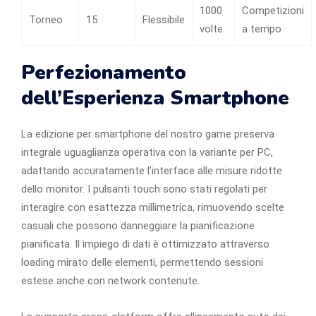
1000
Competizioni
Torneo
15
Flessibile
volte
a tempo
Perfezionamento
dell’Esperienza Smartphone
La edizione per smartphone del nostro game preserva
integrale uguaglianza operativa con la variante per PC,
adattando accuratamente l’interface alle misure ridotte
dello monitor. I pulsanti touch sono stati regolati per
interagire con esattezza millimetrica, rimuovendo scelte
casuali che possono danneggiare la pianificazione
pianificata. Il impiego di dati è ottimizzato attraverso
loading mirato delle elementi, permettendo sessioni
estese anche con network contenute.