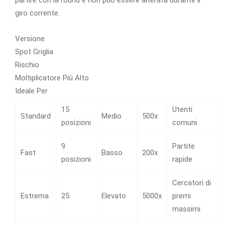
giro corrente.
Versione
Spot Griglia
Rischio
Moltiplicatore Più Alto
Ideale Per
15
Utenti
Standard
Medio
500x
posizioni
comuni
9
Partite
Fast
Basso
200x
posizioni
rapide
Cercatori di
Estrema
25
Elevato
5000x
premi
massimi