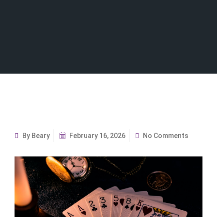
By Beary
February 16, 2026
No Comments